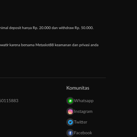
inimal deposit hanya Rp. 20.000 dan withdraw Rp. 50.000.
awatir karena bersama Metaslot88 keamanan dan privasi anda
Komunitas
60115883
Whatsapp
Instagram
Twitter
Facebook