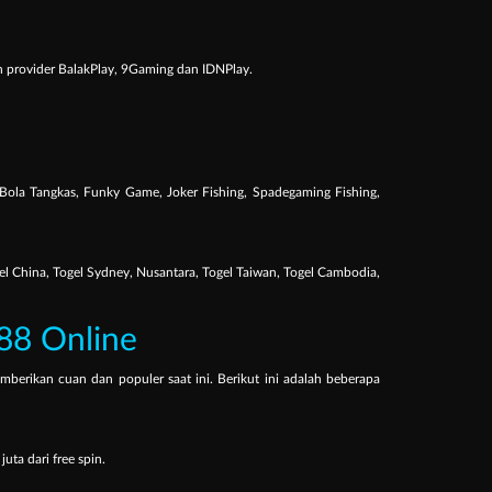
an provider BalakPlay, 9Gaming dan IDNPlay.
 Bola Tangkas, Funky Game, Joker Fishing, Spadegaming Fishing,
el China, Togel Sydney, Nusantara, Togel Taiwan, Togel Cambodia,
88 Online
emberikan cuan dan populer saat ini. Berikut ini adalah beberapa
ta dari free spin.