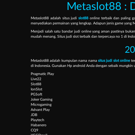
Metaslot88 : D
Metaslot88 adalah situs judi
slot88
online terbaik dan paling 
menyediakan permainan yang lengkap. Adapun jenis game yang Metas
Menjadi salah satu bandar judi online yang aman pastinya buka
mudah menang. Situs judi slot terbaik dan terpercaya no 1 di Indo
20
Metaslot88 adalah kumpulan nama nama
situs judi slot online
te
di Indonesia. Gunakan Hp android Anda dengan sebaik mungkin unt
Pragmatic Play
Live22
Slot88
IonSlot
PGSoft
Joker Gaming
Microgaming
Advant Play
JDB
Playtech
Habanero
CQ9