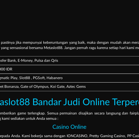
an pastinya jika mempunyai keberuntungan yang baik, maka dengan mudah akan mer
ang sensasional bersama Metaslot88. Jangan pernah ragu karena setiap hari kami meny
nsfer Bank, E-Money, Pulsa dan Qris
000 IDR
gmatic Play, Slot88 , PGSoft, Habanero
et Bonanza, Gate of Olympus, Koi Gate, Aztec Gems
slot88 Bandar Judi Online Terper
emberikan game terlengkap. Semua permainan disajikan secara langsung dan fairpl
 kami sediakan untuk Anda semua :
Casino Online
kepada Anda. Kami bekerja sama dengan IONCASINO, Pretty Gaming Casino, PP Casin