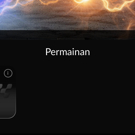
Permainan
i