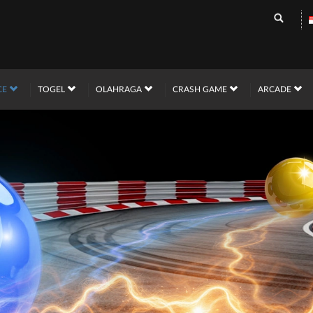
CE
TOGEL
OLAHRAGA
CRASH GAME
ARCADE