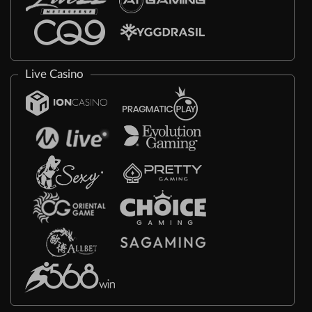
Live Casino