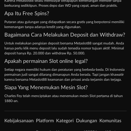
Karena Metaslot88 selalu membayar berapapun kemenangan member tanpa
berkurang sedikitpun. Proses depo dan WD yang cepat, aman dan praktis.
Apa Itu Free Spins?
Putaran atau gulungan yang didapatkan secara gratis yang berpotensi memiliki
kemenangan tanpa adanya kredit yang digunakan.
Bagaimana Cara Melakukan Deposit dan Withdraw?
Untuk melakukan pengisian deposit bersama Metaslot88 sangat mudah. Anda
hanya perlu klik menu deposit lalu sudah tersedia nomor tujuan aktif. Minimal
deposit hanya Rp. 20.000 dan withdraw Rp. 50.000.
Apakah permainan Slot online legal?
Setiap negara memiliki hukum dan peraturan yang berbeda-beda. Di Indonesia
permainan judi sangat dilarang dimanapun Anda berada. Tapi jangan khawatir
karena bersama Metaslot88 keamanan dan privasi anda terjamin dan terjaga.
Siapa Yang Menemukan Mesin Slot?
Charles Fey telah menciptakan atau menemukan mesin Slot pertama di tahun
1880-an.
Kebijaksanaan
Platform
Kategori
Dukungan
Komunitas