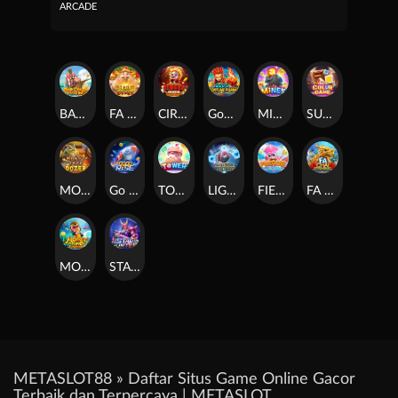
ARCADE
BAO CHUAN FISHING
FA CHAI DOZER
CIRCUS DOZER
Gods Fortune Fishing
MINES
SUPER COLOR GAME
MONEY TREE DOZER
Go Go Rise
TOWER
LIGHTNING BOMB
FIERCE FISHING
FA CHAI FISHING
MONKEY KING FISHING
STAR HUNTER
METASLOT88 » Daftar Situs Game Online Gacor
Terbaik dan Terpercaya | METASLOT