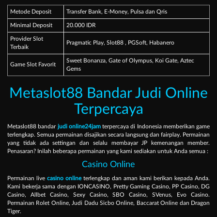
Metode Deposit
Transfer Bank, E-Money, Pulsa dan Qris
Minimal Deposit
20.000 IDR
Provider Slot
Pragmatic Play, Slot88 , PGSoft, Habanero
Terbaik
Sweet Bonanza, Gate of Olympus, Koi Gate, Aztec
Game Slot Favorit
Gems
Metaslot88 Bandar Judi Online
Terpercaya
Metaslot88 bandar
judi online24jam
terpercaya di Indonesia memberikan game
terlengkap. Semua permainan disajikan secara langsung dan fairplay. Permainan
yang tidak ada settingan dan selalu membayar JP kemenangan member.
Penasaran? Inilah beberapa permainan yang kami sediakan untuk Anda semua :
Casino Online
Permainan live
casino online
terlengkap dan aman kami berikan kepada Anda.
Kami bekerja sama dengan IONCASINO, Pretty Gaming Casino, PP Casino, DG
Casino, Allbet Casino, Sexy Casino, SBO Casino, SVenus, Evo Casino.
Permainan Rolet Online, Judi Dadu Sicbo Online, Baccarat Online dan Dragon
Tiger.