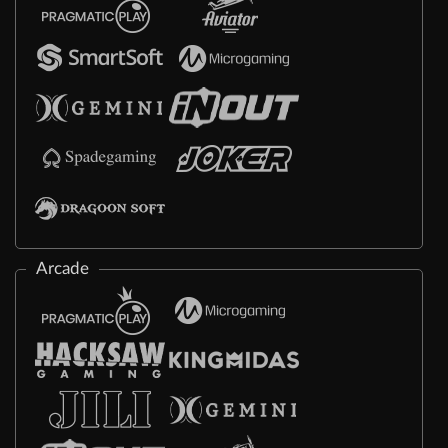
Arcade