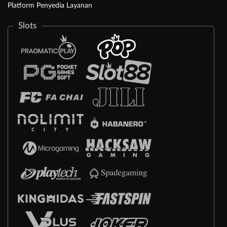
Platform Penyedia Layanan
Slots