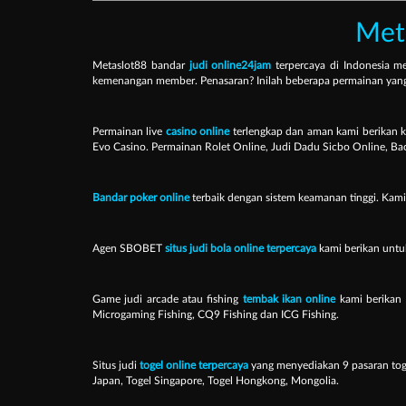
Meta
Metaslot88 bandar
judi online24jam
terpercaya di Indonesia m
kemenangan member. Penasaran? Inilah beberapa permainan yang
Permainan live
casino online
terlengkap dan aman kami berikan 
Evo Casino. Permainan Rolet Online, Judi Dadu Sicbo Online, Ba
Bandar poker online
terbaik dengan sistem keamanan tinggi. Kami
Agen SBOBET
situs judi bola online terpercaya
kami berikan untu
Game judi arcade atau fishing
tembak ikan online
kami berikan
Microgaming Fishing, CQ9 Fishing dan ICG Fishing.
Situs judi
togel online terpercaya
yang menyediakan 9 pasaran toge
Japan, Togel Singapore, Togel Hongkong, Mongolia.