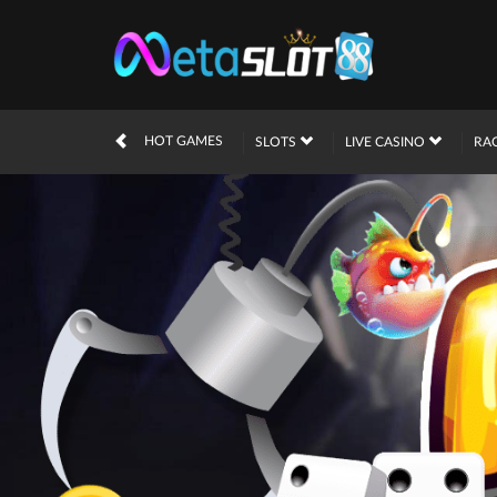
HOT GAMES
SLOTS
LIVE CASINO
RA