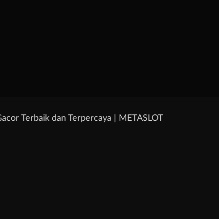
acor Terbaik dan Terpercaya | METASLOT