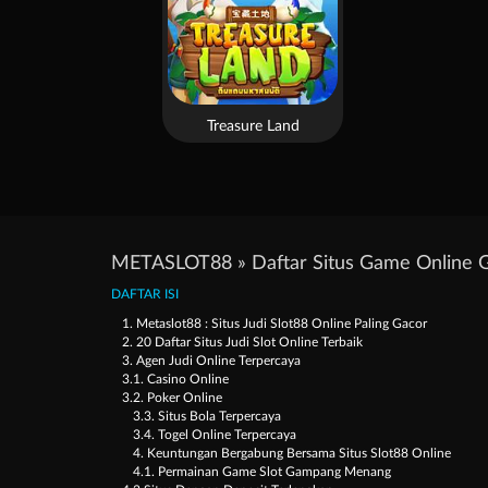
Treasure Land
METASLOT88 » Daftar Situs Game Online G
DAFTAR ISI
1. Metaslot88 : Situs Judi Slot88 Online Paling Gacor
2. 20 Daftar Situs Judi Slot Online Terbaik
3. Agen Judi Online Terpercaya
3.1. Casino Online
3.2. Poker Online
3.3. Situs Bola Terpercaya
3.4. Togel Online Terpercaya
4. Keuntungan Bergabung Bersama Situs Slot88 Online
4.1. Permainan Game Slot Gampang Menang