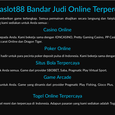
slot88 Bandar Judi Online Terper
emberikan game terlengkap. Semua permainan disajikan secara langsung dan fairpl
 kami sediakan untuk Anda semua :
Casino Online
kepada Anda. Kami bekerja sama dengan IONCASINO, Pretty Gaming Casino, PP Casin
ccarat Online dan Dragon Tiger.
Poker Online
 hadir untuk para pecinta poker deposit pulsa di Indonesia. Kami bekerja sama deng
Situs Bola Terpercaya
k Anda semua. Game dari provider SBOBET, Saba, Pragmatic Play Virtual Sport.
Game Arcade
 untuk Anda. Game yang dinamis dari provider Pragmatic Play Fishing, Gioco Plus,
Togel Online Terpercaya
l resmi dan terpercaya di Indonesia. Adapun pasaran yang kami sediakan adalah Tog