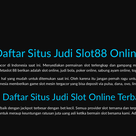
aftar Situs Judi Slot88 Onli
gacor di Indonesia saat ini. Menyediakan permainan slot terlengkap dan gampang me
lot 88 berikan adalah slot online, judi bola, poker online, sabung ayam online, toge
n hal yang mudah untuk ditemukan saat ini. Oleh karena itu jangan pernah ragu un
nesia memberikan game slot mesin tergacor yang bisa deposit via pulsa, dana, ovo, li
 Daftar Situs Judi Slot Online Terb
rbaik dengan jackpot terbesar dengan bet kecil. Semua provider slot ternama dan ter
uk meraup keuntungan ratusan juta uang asli ketika bermain slot bersama kami. Adap