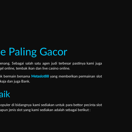
ne Paling Gacor
nang. Sebagai salah satu agen judi terbesar pastinya kami juga
l online, tembak ikan dan live casino online.
tuk bermain bersama
Metaslot88
yang memberikan permainan slot
nkaja dan juga Bank.
aik
populer di bidangnya kami sediakan untuk para bettor pecinta slot
un jenis slot yang kami sediakan adalah sebagai berikut :