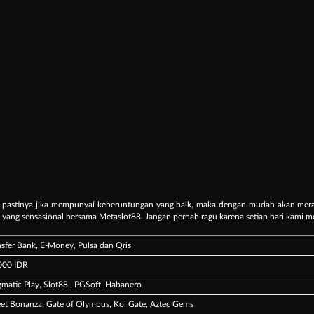
an pastinya jika mempunyai keberuntungan yang baik, maka dengan mudah akan mer
ang sensasional bersama Metaslot88. Jangan pernah ragu karena setiap hari kami meny
nsfer Bank, E-Money, Pulsa dan Qris
000 IDR
gmatic Play, Slot88 , PGSoft, Habanero
et Bonanza, Gate of Olympus, Koi Gate, Aztec Gems