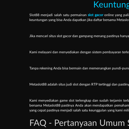
Keuntung
Slot88 menjadi salah satu permainan
slot gacor
online yang pal
keuntungan yang bisa Anda dapatkan jika daftar bersama Metaslo
Jika mencari situs slot gacor dan gampang menang pastinya hanya
Kami melayani dan menyediakan dengan sistem pembayaran terle
Tanpa rekening Anda bisa bermain dan memenangkan pundi-pundi 
Metaslot88 adalah situs judi slot dengan RTP tertinggi dan past
Kami menyediakan game slot terlengkap dan sudah terjamin terba
bersama Metaslot88 pastinya Anda akan mendapatkan pemahaman t
yang cepat pastinya menjadi salah satu keunggulan yang kami milik
FAQ - Pertanyaan Umum Se