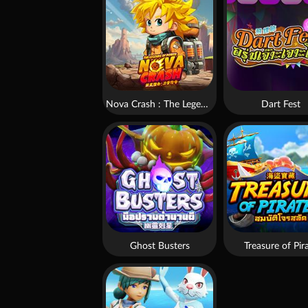
Nova Crash : The Legends of Power
Dart Fest
Ghost Busters
Treasure of Pir