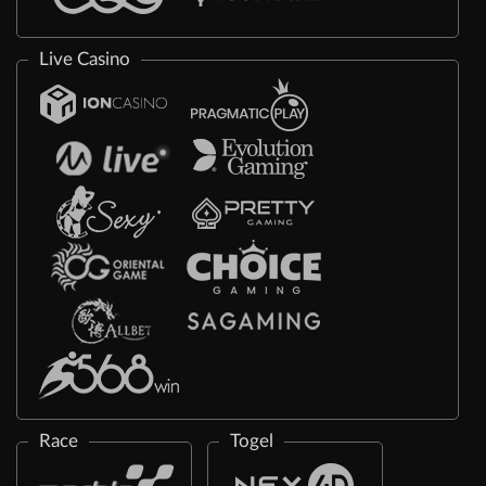
Live Casino
Race
Togel