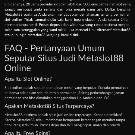
dibidangnya. 20 Jenis provider slot dan lebih dari 500 jenis permainan slot yang
sangat membuat anda senang dan bisa meraih uang asli. Daftar bersama
Metaslot88 pastinya Anda akan mendapatkan pemahaman tentang permainan
slot online. Tidak sampai disitu saja kami juga melayani Anda selama 24jam
nonstop tanpa henti. Proses deposit dan withdraw yang cepat pastinya menjadi
salah satu keunggulan yang kami miliki. Jika mencari Link Alternatif Metaslot88
ataupun login Metaslot88 kunjungi kami disini.
FAQ - Pertanyaan Umum
Seputar Situs Judi Metaslot88
Online
Apa Itu Slot Online?
Slot online adalah sebuah permainan mesin yang berputar. Dahulu permainan
ini hanya ada dalam sebuah mesin permainan. Seiring perkembangan jaman
permainan slot bisa dimainkan menggunakan Hp Android dan IOS.
Apakah Metaslot88 Situs Terpercaya?
Metaslot88 pastinya adalah situs judi online terpercaya. Kenapa demikian?
Karena Metaslot88 selalu membayar berapapun kemenangan member tanpa
berkurang sedikitpun. Proses depo dan WD yang cepat, aman dan praktis.
Apa Itu Free Spins?