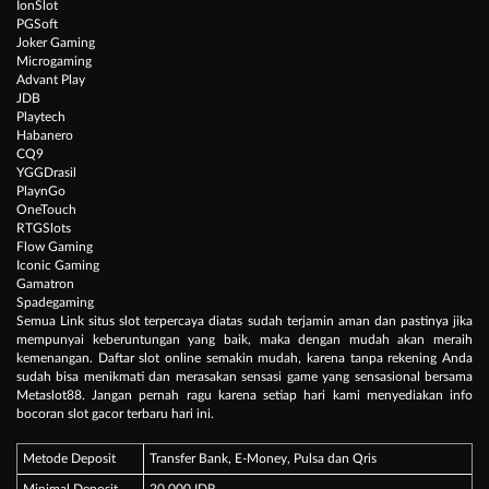
IonSlot
PGSoft
Joker Gaming
Microgaming
Advant Play
JDB
Playtech
Habanero
CQ9
YGGDrasil
PlaynGo
OneTouch
RTGSlots
Flow Gaming
Iconic Gaming
Gamatron
Spadegaming
Semua Link situs slot terpercaya diatas sudah terjamin aman dan pastinya jika
mempunyai keberuntungan yang baik, maka dengan mudah akan meraih
kemenangan. Daftar slot online semakin mudah, karena tanpa rekening Anda
sudah bisa menikmati dan merasakan sensasi game yang sensasional bersama
Metaslot88. Jangan pernah ragu karena setiap hari kami menyediakan info
bocoran slot gacor terbaru hari ini.
Metode Deposit
Transfer Bank, E-Money, Pulsa dan Qris