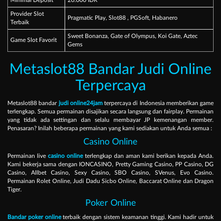
Minimal Deposit
20.000 IDR
Provider Slot
Pragmatic Play, Slot88 , PGSoft, Habanero
Terbaik
Sweet Bonanza, Gate of Olympus, Koi Gate, Aztec
Game Slot Favorit
Gems
Metaslot88 Bandar Judi Online
Terpercaya
Metaslot88 bandar
judi online24jam
terpercaya di Indonesia memberikan game
terlengkap. Semua permainan disajikan secara langsung dan fairplay. Permainan
yang tidak ada settingan dan selalu membayar JP kemenangan member.
Penasaran? Inilah beberapa permainan yang kami sediakan untuk Anda semua :
Casino Online
Permainan live
casino online
terlengkap dan aman kami berikan kepada Anda.
Kami bekerja sama dengan IONCASINO, Pretty Gaming Casino, PP Casino, DG
Casino, Allbet Casino, Sexy Casino, SBO Casino, SVenus, Evo Casino.
Permainan Rolet Online, Judi Dadu Sicbo Online, Baccarat Online dan Dragon
Tiger.
Poker Online
Bandar poker online
terbaik dengan sistem keamanan tinggi. Kami hadir untuk