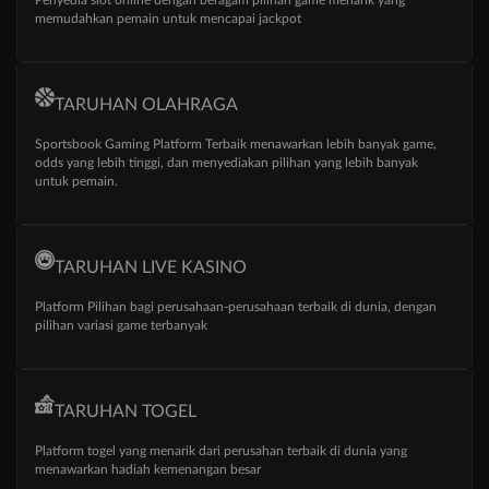
Penyedia slot online dengan beragam pilihan game menarik yang
memudahkan pemain untuk mencapai jackpot
TARUHAN OLAHRAGA
Sportsbook Gaming Platform Terbaik menawarkan lebih banyak game,
odds yang lebih tinggi, dan menyediakan pilihan yang lebih banyak
untuk pemain.
TARUHAN LIVE KASINO
Platform Pilihan bagi perusahaan-perusahaan terbaik di dunia, dengan
pilihan variasi game terbanyak
TARUHAN TOGEL
Platform togel yang menarik dari perusahan terbaik di dunia yang
menawarkan hadiah kemenangan besar