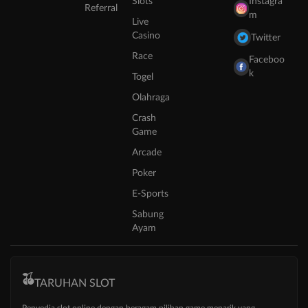
Slots
Instagra
Referral
m
Live
Casino
Twitter
Race
Faceboo
k
Togel
Olahraga
Crash
Game
Arcade
Poker
E-Sports
Sabung
Ayam
TARUHAN SLOT