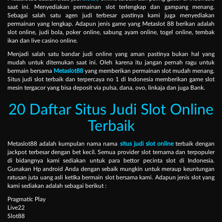
saat ini. Menyediakan permainan slot terlengkap dan gampang menang.
Sebagai salah satu agen judi terbesar pastinya kami juga menyediakan
permainan yang lengkap. Adapun jenis game yang Metaslot 88 berikan adalah
slot online, judi bola, poker online, sabung ayam online, togel online, tembak
ikan dan live casino online.
Menjadi salah satu bandar judi online yang aman pastinya bukan hal yang
mudah untuk ditemukan saat ini. Oleh karena itu jangan pernah ragu untuk
bermain bersama
Metaslot88
yang memberikan permainan slot mudah menang.
Situs judi slot terbaik dan terpercaya no 1 di Indonesia memberikan game slot
mesin tergacor yang bisa deposit via pulsa, dana, ovo, linkaja dan juga Bank.
20 Daftar Situs Judi Slot Online
Terbaik
Metaslot88 adalah kumpulan nama nama
situs judi slot online
terbaik dengan
jackpot terbesar dengan bet kecil. Semua provider slot ternama dan terpopuler
di bidangnya kami sediakan untuk para bettor pecinta slot di Indonesia.
Gunakan Hp android Anda dengan sebaik mungkin untuk meraup keuntungan
ratusan juta uang asli ketika bermain slot bersama kami. Adapun jenis slot yang
kami sediakan adalah sebagai berikut :
Pragmatic Play
Live22
Slot88