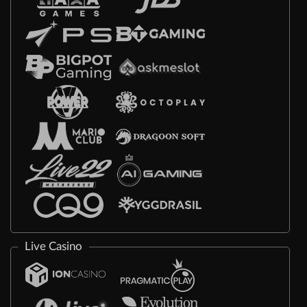
Live Casino