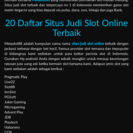
bermain bersama
Metaslot88
yang memberikan permainan slot mudah menang.
Situs judi slot terbaik dan terpercaya no 1 di Indonesia memberikan game slot
mesin tergacor yang bisa deposit via pulsa, dana, ovo, linkaja dan juga Bank.
20 Daftar Situs Judi Slot Online
Terbaik
Metaslot88 adalah kumpulan nama nama
situs judi slot online
terbaik dengan
jackpot terbesar dengan bet kecil. Semua provider slot ternama dan terpopuler
di bidangnya kami sediakan untuk para bettor pecinta slot di Indonesia.
Gunakan Hp android Anda dengan sebaik mungkin untuk meraup keuntungan
ratusan juta uang asli ketika bermain slot bersama kami. Adapun jenis slot yang
kami sediakan adalah sebagai berikut :
Pragmatic Play
Live22
Slot88
IonSlot
PGSoft
Joker Gaming
Microgaming
Advant Play
JDB
Playtech
Habanero
CQ9