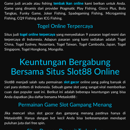
Game judi arcade atau fishing
tembak ikan online
kami berikan untuk Anda.
Game yang dinamis dari provider Pragmatic Play Fishing, Gioco Plus, Bola
Tangkas, Funky Game, Joker Fishing, Spadegaming Fishing, Microgaming
Fishing, CQ9 Fishing dan ICG Fishing.
Togel Online Terpercaya
Situs judi
togel online terpercaya
yang menyediakan 9 pasaran togel resmi dan
terpercaya di Indonesia. Adapun pasaran yang kami sediakan adalah Togel
China, Togel Sydney, Nusantara, Togel Taiwan, Togel Cambodia, Japan, Togel
Singapore, Togel Hongkong, Mongolia.
Keuntungan Bergabung
Bersama Situs Slot88 Online
Slot88 menjadi salah satu permainan
slot gacor
online yang paling banyak di
cari para slotters di Indonesia. Sebuah game slot yang sangat viral memberikan
cuan dan populer saat ini. Berikut ini adalah beberapa keuntungan yang bisa
Anda dapatkan jika daftar bersama Metaslot88 :
Permainan Game Slot Gampang Menang
Jika mencari situs slot gacor dan gampang menang pastinya hanya di
Metaslot88. Hanya dengan bet kecil Anda bisa berkesempatan mendapat
puluhan juta dari free spin.