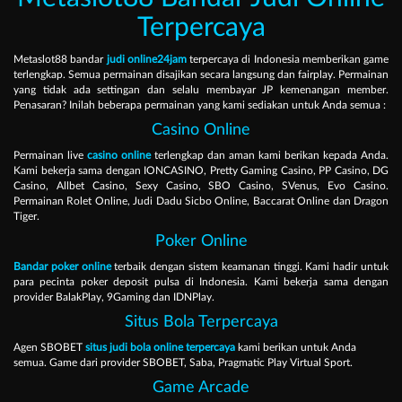
Terpercaya
Metaslot88 bandar
judi online24jam
terpercaya di Indonesia memberikan game
terlengkap. Semua permainan disajikan secara langsung dan fairplay. Permainan
yang tidak ada settingan dan selalu membayar JP kemenangan member.
Penasaran? Inilah beberapa permainan yang kami sediakan untuk Anda semua :
Casino Online
Permainan live
casino online
terlengkap dan aman kami berikan kepada Anda.
Kami bekerja sama dengan IONCASINO, Pretty Gaming Casino, PP Casino, DG
Casino, Allbet Casino, Sexy Casino, SBO Casino, SVenus, Evo Casino.
Permainan Rolet Online, Judi Dadu Sicbo Online, Baccarat Online dan Dragon
Tiger.
Poker Online
Bandar poker online
terbaik dengan sistem keamanan tinggi. Kami hadir untuk
para pecinta poker deposit pulsa di Indonesia. Kami bekerja sama dengan
provider BalakPlay, 9Gaming dan IDNPlay.
Situs Bola Terpercaya
Agen SBOBET
situs judi bola online terpercaya
kami berikan untuk Anda
semua. Game dari provider SBOBET, Saba, Pragmatic Play Virtual Sport.
Game Arcade