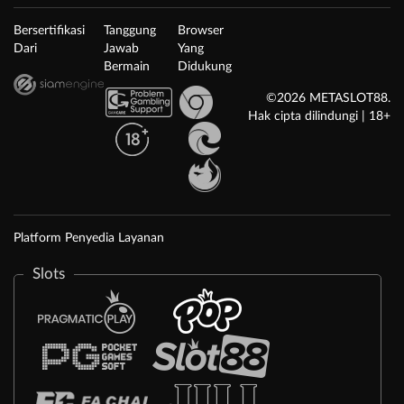
Bersertifikasi
Tanggung
Browser
Dari
Jawab
Yang
Bermain
Didukung
©2026 METASLOT88.
Hak cipta dilindungi | 18+
Platform Penyedia Layanan
Slots