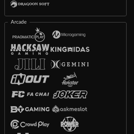
Arcade